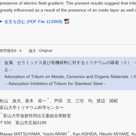
presence of electric field gradient. The present results suggest that tri
greatly influenced as a result of the presence of an oxide layer as well 
全文を読む (PDF File 1139KB)
研究報告8 - 4 論文 - Original
金属、セラミックス及び有機材料に対するトリチウムの吸着（Ⅱ） 
止－
Adsorption of Tritium on Metals, Ceramics and Organic Materials
－Adsorption Inhibition of Tritium for Stainless Steel－
*
松山 政夫、新木 裕一
、芦田 完、三宅 均、渡辺 国昭
富山大学トリチウム科学センター
*
富山大学放射性同位元素総合実験室
〒930 富山市五福3190
*
Masao MATSUYAMA, Yuichi ARAKI
, Kan ASHIDA, Hitoshi MIYAKE, 