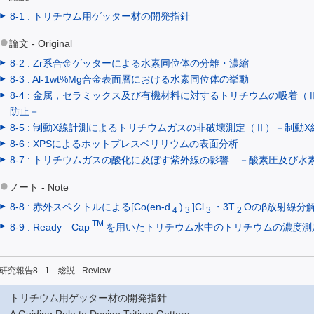
8-1 : トリチウム用ゲッター材の開発指針
論文 - Original
8-2 : Zr系合金ゲッターによる水素同位体の分離・濃縮
8-3 : Al-1wt%Mg合金表面層における水素同位体の挙動
8-4 : 金属，セラミックス及び有機材料に対するトリチウムの吸着
防止－
8-5 : 制動X線計測によるトリチウムガスの非破壊測定（Ⅱ）－制動
8-6 : XPSによるホットプレスベリリウムの表面分析
8-7 : トリチウムガスの酸化に及ぼす紫外線の影響 －酸素圧及び水
ノート - Note
8-8 : 赤外スペクトルによる[Co(en-d
)
]Cl
・3T
Oのβ放射線分
4
3
3
2
TM
8-9 : Ready Cap
を用いたトリチウム水中のトリチウムの濃度測
研究報告8 - 1 総説 - Review
トリチウム用ゲッター材の開発指針