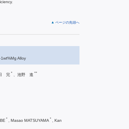
iciency.
ページの先頭へ
l-1wt%Mg Alloy
*
**
田 完
、池野 進
*
*
ABE
, Masao MATSUYAMA
, Kan