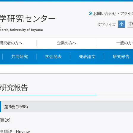
お問い合わせ・アクセ
小
文字サイズ
研究者の方へ
企業の方へ
一般の方
共同研究
学会発表
発表論文
研究報告
研究報告
第8巻(1988)
[目次]
総説 - Review