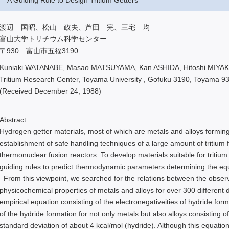
A Guiding Rule to Design Tritium Getters
渡辺 国昭、松山 政夫、芦田 完、三宅 均
富山大学トリチウム科学センター
〒930 富山市五福3190
Kuniaki WATANABE, Masao MATSUYAMA, Kan ASHIDA, Hitoshi MIYA
Tritium Research Center, Toyama University , Gofuku 3190, Toyama 9
(Received December 24, 1988)
Abstract
Hydrogen getter materials, most of which are metals and alloys forming 
establishment of safe handling techniques of a large amount of tritium
thermonuclear fusion reactors. To develop materials suitable for tritium 
guiding rules to predict thermodynamic parameters determining the equi
From this viewpoint, we searched for the relations between the obser
physicochemical properties of metals and alloys for over 300 different
empirical equation consisting of the electronegativeities of hydride for
of the hydride formation for not only metals but also alloys consisting
standard deviation of about 4 kcal/mol (hydride). Although this equation 