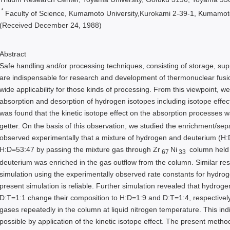
*
Faculty of Science, Kumamoto University,Kurokami 2-39-1, Kumamo
(Received December 24, 1988)
Abstract
Safe handling and/or processing techniques, consisting of storage, sup
are indispensable for research and development of thermonuclear fusi
wide applicability for those kinds of processing. From this viewpoint, w
absorption and desorption of hydrogen isotopes including isotope effect
was found that the kinetic isotope effect on the absorption processes w
getter. On the basis of this observation, we studied the enrichment/sep
observed experimentally that a mixture of hydrogen and deuterium (H:
H:D=53:47 by passing the mixture gas through Zr
Ni
column held 
67
33
deuterium was enriched in the gas outflow from the column. Similar re
simulation using the experimentally observed rate constants for hydrog
present simulation is reliable. Further simulation revealed that hydro
D:T=1:1 change their composition to H:D=1:9 and D:T=1:4, respectively,
gases repeatedly in the column at liquid nitrogen temperature. This ind
possible by application of the kinetic isotope effect. The present method