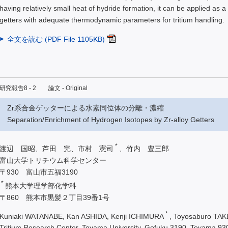
having relatively small heat of hydride formation, it can be applied as a
getters with adequate thermodynamic parameters for tritium handling.
全文を読む (PDF File 1105KB)
研究報告8 - 2 論文 - Original
Zr系合金ゲッターによる水素同位体の分離・濃縮
Separation/Enrichment of Hydrogen Isotopes by Zr-alloy Getters
*
渡辺 国昭、芦田 完、市村 憲司
、竹内 豊三郎
富山大学トリチウム科学センター
〒930 富山市五福3190
*
熊本大学理学部化学科
〒860 熊本市黒髪２丁目39番1号
*
Kuniaki WATANABE, Kan ASHIDA, Kenji ICHIMURA
, Toyosaburo TA
Tritium Research Center, Toyama University, Gofuku 3190, Toyama 9