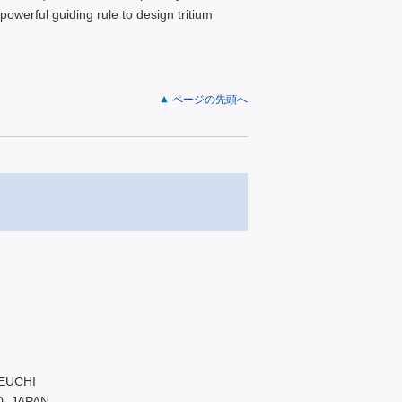
 powerful guiding rule to design tritium
ページの先頭へ
KEUCHI
30, JAPAN