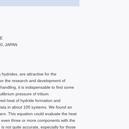
KE
30, JAPAN
hydrides, are attractive for the
 for the research and development of
handling, it is indispensable to find some
librium pressure of tritium.
ved heat of hydride formation and
 data in about 100 systems. We found an
mers. This equation could evaluate the heat
 of even three or more components with the
is not quite accurate, especially for those