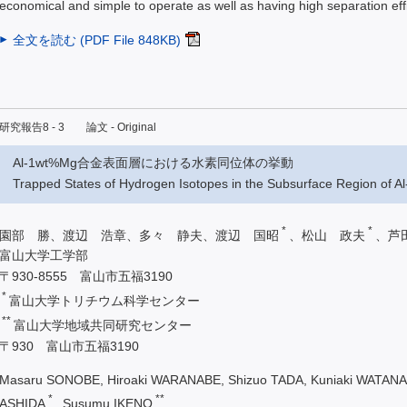
economical and simple to operate as well as having high separation eff
全文を読む (PDF File 848KB)
研究報告8 - 3 論文 - Original
Al-1wt%Mg合金表面層における水素同位体の挙動
Trapped States of Hydrogen Isotopes in the Subsurface Region of A
*
*
園部 勝、渡辺 浩章、多々 静夫、渡辺 国昭
、松山 政夫
、芦
富山大学工学部
〒930-8555 富山市五福3190
*
富山大学トリチウム科学センター
**
富山大学地域共同研究センター
〒930 富山市五福3190
Masaru SONOBE, Hiroaki WARANABE, Shizuo TADA, Kuniaki WATAN
*
**
ASHIDA
, Susumu IKENO