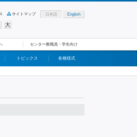
ス
サイトマップ
日本語
English
大
中
へ
センター教職員・学生向け
トピックス
各種様式