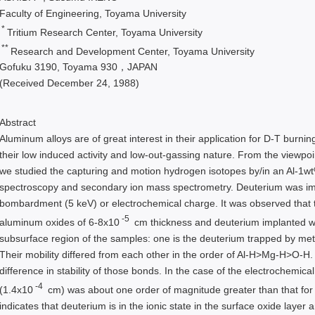
Faculty of Engineering, Toyama University
*
Tritium Research Center, Toyama University
**
Research and Development Center, Toyama University
Gofuku 3190, Toyama 930，JAPAN
(Received December 24, 1988)
Abstract
Aluminum alloys are of great interest in their application for D-T burn
their low induced activity and low-out-gassing nature. From the viewpoint
we studied the capturing and motion hydrogen isotopes by/in an Al-1w
spectroscopy and secondary ion mass spectrometry. Deuterium was impl
bombardment (5 keV) or electrochemical charge. It was observed that
-5
aluminum oxides of 6-8x10
cm thickness and deuterium implanted was
subsurface region of the samples: one is the deuterium trapped by met
Their mobility differed from each other in the order of Al-H>Mg-H>O-H. 
difference in stability of those bonds. In the case of the electrochemic
-4
(1.4x10
cm) was about one order of magnitude greater than that for 
indicates that deuterium is in the ionic state in the surface oxide layer