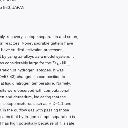
to 860, JAPAN
ply, recovery, isotope separation and so on,
on reactors. Nonevaporable getters have
e have studied activation processes,
 by using Zr-alloys as a model system. It
as considerably large for the Zr
Ni
67
33
aration of hydrogen isotopes. It was
D=57:43) changed its composition to
at liquid nitrogen temperature. Namely,
sults were observed with computational
en and deuterium, indicating that the
gen isotope mixtures such as H:D=1:1 and
 in the outflow gas with passing those
icates that hydrogen isotope separation is
 has high potentially because of it is safe,