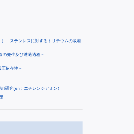
（Ⅱ）－ステンレスに対するトリチウムの吸着
X線の発生及び透過過程－
素圧依存性－
解の研究(en：エチレンジアミン）
定